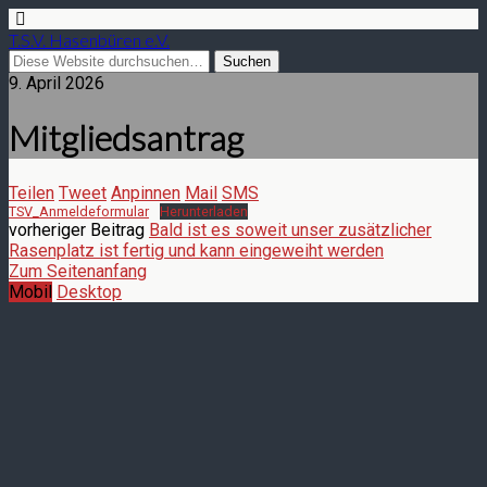
T.S.V. Hasenbüren e.V.
9. April 2026
Mitgliedsantrag
Teilen
Tweet
Anpinnen
Mail
SMS
TSV_Anmeldeformular
Herunterladen
vorheriger Beitrag
Bald ist es soweit unser zusätzlicher
Rasenplatz ist fertig und kann eingeweiht werden
Zum Seitenanfang
Mobil
Desktop